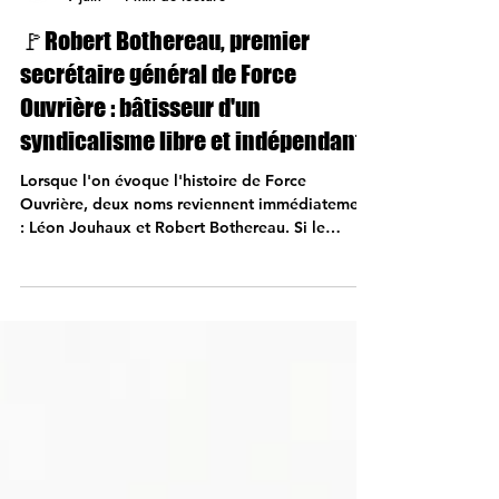
Force Ouvrière Sarthe
9 juin
4 min de lecture
🚩Robert Bothereau, premier
secrétaire général de Force
Ouvrière : bâtisseur d'un
syndicalisme libre et indépendant
Lorsque l'on évoque l'histoire de Force
Ouvrière, deux noms reviennent immédiatement
: Léon Jouhaux et Robert Bothereau. Si le
premier demeure la figure emblématique du
syndicalisme libre en France, le second fut
l'artisan de la construction de la nouvelle
confédération et son premier secrétaire général.
De 1948 à 1963, Robert Bothereau va consacrer
son énergie à bâtir une organisation syndicale