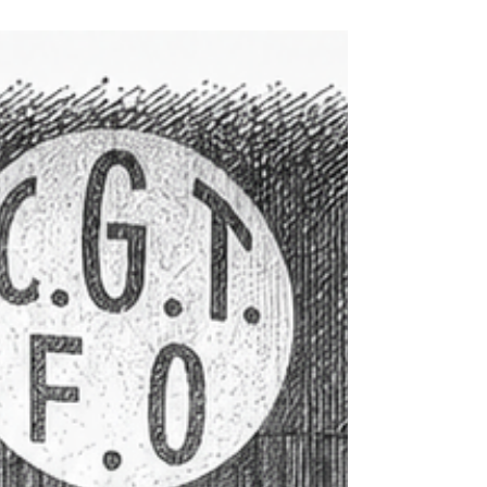
centrale dans le monde du travail et les salariés
étaient beaucoup plus nombreux à se syndiquer
qu’aujourd’hui. Et ce n’est probablement pas un
hasard si cette période correspond aussi à de
nombreuses conquêtes sociales majeures. Des
avancées sociales liées à une forte
syndicalisation Du début des années 1900
jusqu’aux années 70-80, plusieu