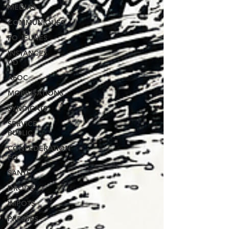
MEDIAS
COMMUNIQUES
FO JEUNES
INSTANCES
UD
AFOC
MOBILISATIONS
SYNDICATS
SERVICE
PUBLIC
CONFEDERATION
FO
SANTE
DROITS
IMPOTS
PRESSES