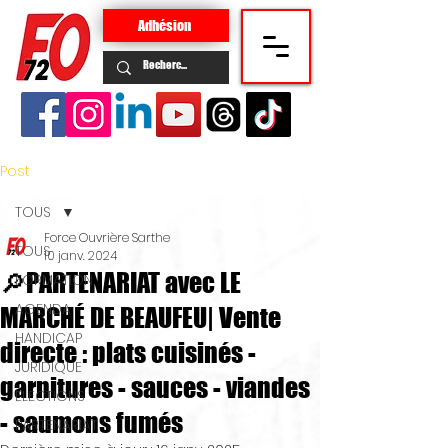
Adhésion
Post
TOUS
Force Ouvrière Sarthe
TOUS
10 janv. 2024
🔎PARTENARIAT avec LE
FORMATION
AGENDA
MARCHÉ DE BEAUFEU| Vente
HANDICAP
directe : plats cuisinés -
JURIDIQUE
garnitures - sauces - viandes
ELECTIONS
- saumons fumés
PARTENARIAT