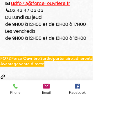
📧
udfo72@force-ouvriere.fr
📞02 43 47 05 05
Du Lundi au jeudi
de 9H00 à 12H00 et de 13H00 à 17H00
Les vendredis
de 9H00 à 12H00 et de 13H00 à 16H00
FO72
Force Ouvrière
Sarthe
partenaire
adhérents
Avantage
vente directe
Phone
Email
Facebook
Voir tout
Posts récents