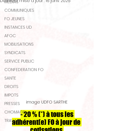
Dernière mise à jour :
16 janv. 2025
MEDIAS
COMMUNIQUES
FO JEUNES
INSTANCES UD
AFOC
MOBILISATIONS
SYNDICATS
SERVICE PUBLIC
CONFEDERATION FO
SANTE
DROITS
IMPOTS
image UDFO SARTHE
PRESSES
CHOMAGE
- 20 % (*) à tous les 
TRAVAIL
adhérent(e) FO à jour de 
cotisations.