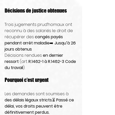
Décisions de justice obtenues
Trois jugements prud’homaux ont 
reconnu à des salariés le droit de 
récupérer des 
congés payés 
pendant arrêt maladie
➡️ 
Jusqu’à 26 
jours obtenus
Décisions rendues 
en dernier 
ressort
 (art. 
R.1462-1 à R.1462-3 Code 
du travail
).
Pourquoi c’est urgent
Les demandes sont soumises à 
des délais légaux stricts
.⏳ 
Passé ce 
délai, vos droits peuvent être 
définitivement perdus.