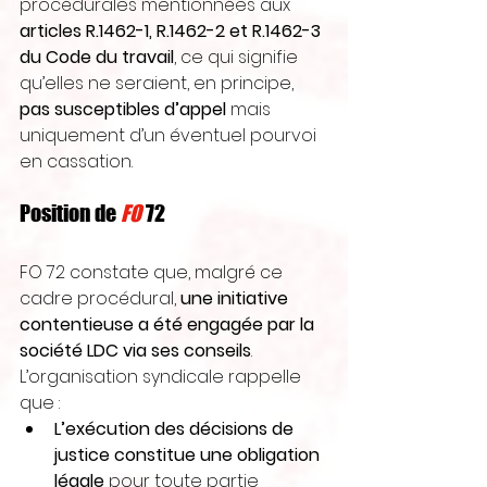
procédurales mentionnées aux 
articles R.1462-1, R.1462-2 et R.1462-3 
du Code du travail
, ce qui signifie 
qu’elles ne seraient, en principe, 
pas susceptibles d’appel
 mais 
uniquement d’un éventuel pourvoi 
en cassation.
Position de 
FO 
72
FO 72 constate que, malgré ce 
cadre procédural, 
une initiative 
contentieuse a été engagée par la 
société LDC via ses conseils
. 
L’organisation syndicale rappelle 
que :
L’exécution des décisions de 
justice constitue une obligation 
légale
 pour toute partie 