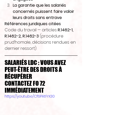
La garantie que les salariés 
concernés puissent faire valoir 
leurs droits sans entrave
Références juridiques citées 
Code du travail — articles 
R.1462-1, 
R.1462-2, R.1462-3
 (procédure 
prud’homale, décisions rendues en 
dernier ressort).
SALARIÉS LDC : VOUS AVEZ 
PEUT-ÊTRE DES DROITS À 
RÉCUPÉRER 
CONTACTEZ FO 72 
IMMÉDIATEMENT
https://youtu.be/Cf6PAtFrX30