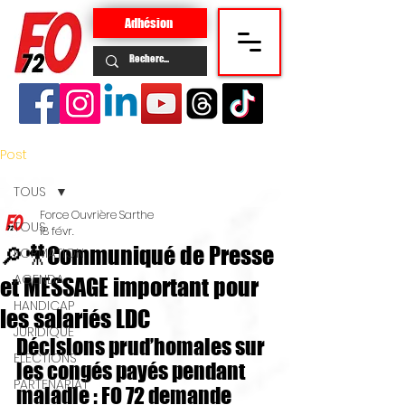
Adhésion
Post
TOUS
Force Ouvrière Sarthe
TOUS
18 févr.
🔎🎥Communiqué de Presse
FORMATION
AGENDA
et MESSAGE important pour
HANDICAP
les salariés LDC
JURIDIQUE
Décisions prud’homales sur 
ELECTIONS
les congés payés pendant 
PARTENARIAT
maladie : FO 72 demande 