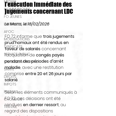
MEDIAS
l’exécution immédiate des 
COMMUNIQUES
jugements concernant LDC
FO JEUNES
Le Mans, le 18/02/2026
INSTANCES UD
AFOC
FO 72 informe que 
trois jugements 
MOBILISATIONS
prud’homaux ont été rendus en 
SYNDICATS
faveur de salariés
 concernant 
SERVICE PUBLIC
l’acquisition de 
congés payés 
pendant des périodes d’arrêt 
CONFEDERATION FO
maladie
, avec une restitution 
SANTE
comprise 
entre 20 et 26 jours par 
DROITS
salarié
.
IMPOTS
PRESSES
Selon les éléments communiqués à 
FO 72, ces décisions ont été 
CHOMAGE
rendues 
en dernier ressort
, au 
TRAVAIL
regard des dispositions 