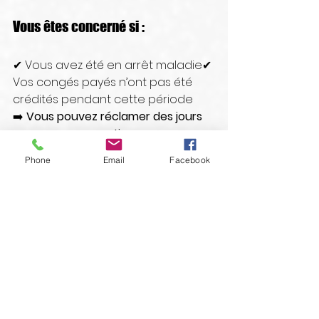
Vous êtes concerné si :
✔ Vous avez été en arrêt maladie✔ 
Vos congés payés n’ont pas été 
crédités pendant cette période
➡️ 
Vous pouvez réclamer des jours 
ou une compensation.
Phone
Email
Facebook
N’ATTENDEZ PAS — FAITES 
VALOIR VOS DROITS
Contactez FO 72 dès maintenant 
pour vérifier votre situation.