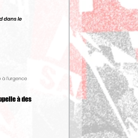
d dans le 
e à l’urgence 
ppelle à des