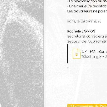
• La revalorisation du SM
• Une meilleure redistri
Les travailleurs ne paie
Paris, le 29 avril 2026
Rachèle BARRION
Secrétaire confédérale
Secteur de l’Economie 
Téléch
FO
Communiqué de Pres