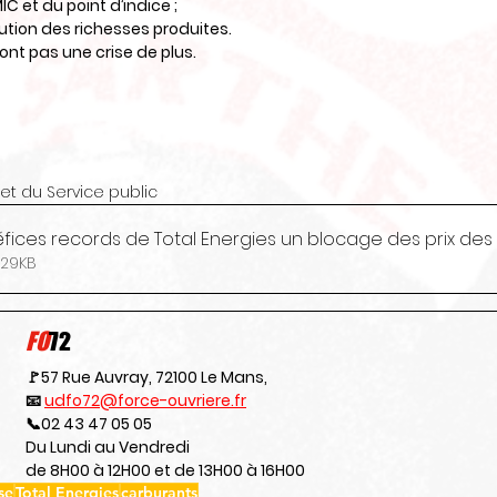
IC et du point d’indice ;
bution des richesses produites.
ront pas une crise de plus.
et du Service public
CP - FO - Bénéfices records de Total Energies un
arger • 229KB
FO
72
🚩57 Rue Auvray, 72100 Le Mans,
📧 
udfo72@force-ouvriere.fr
📞02 43 47 05 05
Du Lundi au Vendredi
de 8H00 à 12H00 et de 13H00 à 16H00
se
Total Energies
carburants