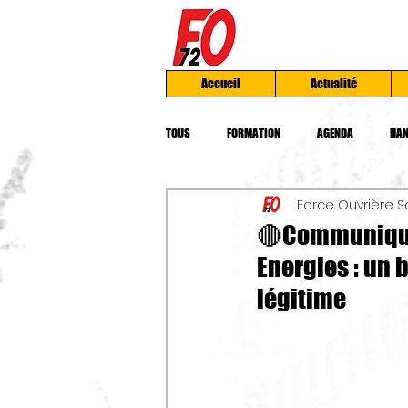
Accueil
Actualité
TOUS
FORMATION
AGENDA
HAN
Force Ouvrière S
INSTANCES UD
AFOC
MOBILIS
🔴Communiqué 
Energies : un 
PRESSES
CHOMAGE
TRAVAIL
légitime