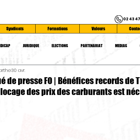
02 43 47
Syndicats
Formations
Valeurs
Conta
DICAP
JURIDIQUE
ELECTIONS
PARTENARIAT
MEDIAS
arthe
30 avr.
ATIONS
SYNDICATS
SERVICE PUBLIC
CONFEDERATION FO
SAN
de presse FO | Bénéfices records de T
blocage des prix des carburants est néc