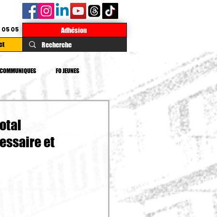
 05 05
Adhésion
ct
COMMUNIQUES
FO JEUNES
TE
DROITS
IMPOTS
otal
essaire et