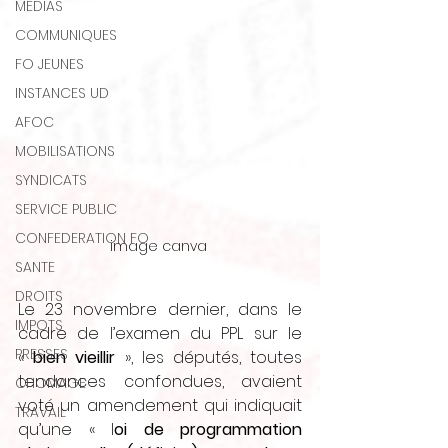
MEDIAS
COMMUNIQUES
FO JEUNES
INSTANCES UD
AFOC
MOBILISATIONS
SYNDICATS
SERVICE PUBLIC
CONFEDERATION FO
image canva 
SANTE
DROITS
Le 23 novembre dernier, dans le 
IMPOTS
cadre de l’examen du PPL sur le 
PRESSES
« 
bien vieillir
 », les députés, toutes 
tendances confondues, avaient 
CHOMAGE
voté un amendement qui indiquait 
TRAVAIL
qu’une « l
oi de programmation 