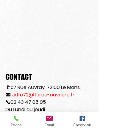
CONTACT
🚩57 Rue Auvray, 72100 Le Mans,
📧 
udfo72@force-ouvriere.fr
📞02 43 47 05 05
Du Lundi au jeudi
de 9H00 à 12H00 et de 13H00 à 17H00
Les vendredis
Phone
Email
Facebook
de 9H00 à 12H00 et de 13H00 à 16H00