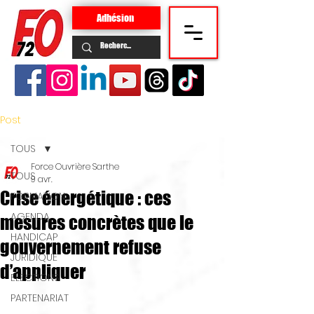
Adhésion
Post
TOUS
Force Ouvrière Sarthe
TOUS
9 avr.
Crise énergétique : ces
FORMATION
AGENDA
mesures concrètes que le
HANDICAP
gouvernement refuse
JURIDIQUE
d’appliquer
ELECTIONS
PARTENARIAT