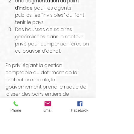
Une 
augmentation du point 
d'indice
 pour les agents 
publics, les "invisibles" qui font 
tenir le pays.
Des hausses de salaires 
généralisées dans le secteur 
privé pour compenser l'érosion 
du pouvoir d'achat.
En privilégiant la gestion 
comptable au détriment de la 
protection sociale, le 
gouvernement prend le risque de 
laisser des pans entiers de 
l'économie (bâtiment, agriculture, 
transports) supprimer des emplois 
Phone
Email
Facebook
face à la hausse des coûts. Pour 
les représentants des salariés, 
l'heure n'est plus aux statistiques, 