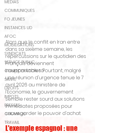
MEDIAS
COMMUNIQUES
FO JEUNES
INSTANCES UD
AFOC
Alors que le conflit en Iran entre 
MOBILISATIONS
dans sa sixième semaine, les 
SYNDICATS
répercussions sur le quotidien des 
SERVICE PUBLIC
Français deviennent 
insupportables. Pourtant, malgré 
CONFEDERATION FO
une réunion d'urgence tenue le 7 
SANTE
avril 2026 au ministère de 
DROITS
l'Économie, le gouvernement 
IMPOTS
semble rester sourd aux solutions 
PRESSES
immédiates proposées pour 
sauvegarder le pouvoir d'achat.
CHOMAGE
TRAVAIL
L'exemple espagnol : une 