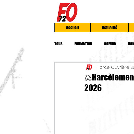
Accueil
Actualité
TOUS
FORMATION
AGENDA
HAN
Force Ouvrière S
INSTANCES UD
AFOC
MOBILIS
⚖️Harcèlement
2026
PRESSES
CHOMAGE
TRAVAIL