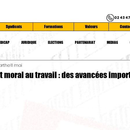
02 43 47
Syndicats
Formations
Valeurs
Conta
DICAP
JURIDIQUE
ELECTIONS
PARTENARIAT
MEDIAS
arthe
11 mai
ATIONS
SYNDICATS
SERVICE PUBLIC
CONFEDERATION FO
SAN
 moral au travail : des avancées impor