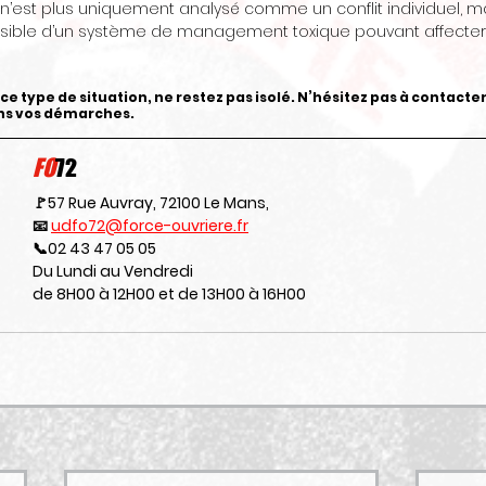
’est plus uniquement analysé comme un conflit individuel, ma
sible d’un système de management toxique pouvant affecter 
ce type de situation, ne restez pas isolé. N’hésitez pas à contacter
ans vos démarches.
FO
72
🚩57 Rue Auvray, 72100 Le Mans,
📧 
udfo72@force-ouvriere.fr
📞02 43 47 05 05
Du Lundi au Vendredi
de 8H00 à 12H00 et de 13H00 à 16H00