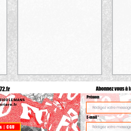
72.fr
Abonnez vous
à l
Prénom
72100 LE MANS
riere.fr
E-mail
s | CGU