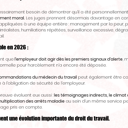
cessairement besoin de démontrer qu’il a été personnellement 
ement moral.
 Les juges prennent désormais davantage en co
ppliquées à une équipe entière : management par la peur, p
rréalistes, humiliations répétées, surveillance excessive, dégr
l. 
ble en 2026 : 
ent que
 l’employeur doit agir dès les premiers signaux d’alerte
, 
formelle pour harcèlement n’a encore été déposée. 
commandations du médecin du travail
 peut également être c
l’obligation de sécurité de l’employeur. 
preuve évoluent eux aussi :
 les témoignages indirects, le climat d
ultiplication des arrêts maladie
 au sein d’un même service p
age pris en compte. 
t une évolution importante du droit du travail. 