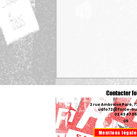
Contacter fo
2 rue Ambroise Paré, 
udfo72@force-ouv
02 43 47 05
05
Mentions légale