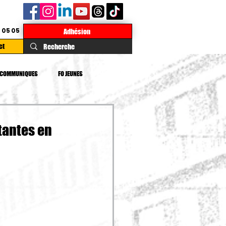
 05 05
Adhésion
ct
COMMUNIQUES
FO JEUNES
TE
DROITS
IMPOTS
tantes en