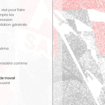
visé pour faire 
mpte les 
ression 
adation générale 
même 
onsidéré comme 
e travail 
euvent 