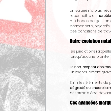
un salarié n’a plus né
reconnaître un 
harcèl
méthodes de gestion a
permanente, objectifs i
des conditions de travai
Autre évolution nota
les juridictions rappell
lorsqu’aucune plainte 
Le non-respect des re
un manquement grave à 
Enfin, les éléments de 
dégradé ou encore la m
désormais être davant
Ces avancées marquen