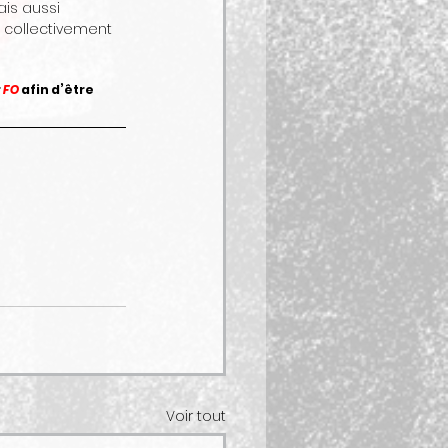
is aussi 
collectivement 
 
FO
 afin d’être 
Voir tout