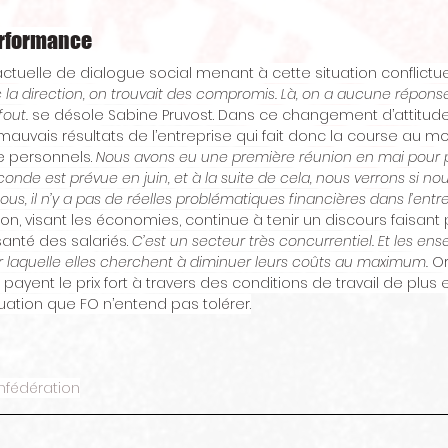
erformance
tuelle de dialogue social menant à cette situation conflictuel
 la direction, on trouvait des compromis. Là, on a aucune réponse
fout.
 se désole Sabine Pruvost. Dans ce changement d’attitude 
auvais résultats de l’entreprise qui fait donc la course au mo
 personnels. 
Nous avons eu une première réunion en mai pour p
onde est prévue en juin, et à la suite de cela, nous verrons si no
nous, il n’y a pas de réelles problématiques financières dans l’entre
ction, visant les économies, continue à tenir un discours faisant
santé des salariés. 
C’est un secteur très concurrentiel. Et les ense
r laquelle elles cherchent à diminuer leurs coûts au maximum.
 O
 payent le prix fort à travers des conditions de travail de plus 
uation que FO n’entend pas tolérer.
nfédération