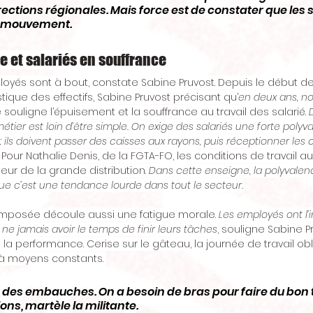
ections régionales. Mais force est de constater que les s
e mouvement.
 et salariés en souffrance
ployés sont à bout, constate Sabine Pruvost. Depuis le début de
ique des effectifs, Sabine Pruvost précisant qu’
en deux ans, n
te souligne l’épuisement et la souffrance au travail des salarié. 
tier est loin d’être simple. On exige des salariés une forte polyv
: ils doivent passer des caisses aux rayons, puis réceptionner le
 Pour Nathalie Denis, de la FGTA-FO, les conditions de travail au 
eur de la grande distribution. 
Dans cette enseigne, la polyvalen
que c’est une tendance lourde dans tout le secteur.
imposée découle aussi une fatigue morale. 
Les employés ont l’
e ne jamais avoir le temps de finir leurs tâches
, souligne Sabine P
 performance. Cerise sur le gâteau, la journée de travail obli
’à moyens constants. 
s embauches. On a besoin de bras pour faire du bon t
ns, martèle la militante.