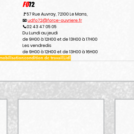
FO
72
🚩57 Rue Auvray, 72100 Le Mans,
📧 
udfo72@force-ouvriere.fr
📞02 43 47 05 05
Du Lundi au jeudi
de 9H00 à 12H00 et de 13H00 à 17H00
Les vendredis
de 9H00 à 12H00 et de 13H00 à 16H00
mobilisation
condition de travail
Lidl