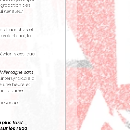
gradation des 
ui 
ruine leur 
 les dimanches et 
 volontariat, la 
vrier- s’explique 
d’Allemagne, sans 
L’intersyndicale a 
e une heure et 
s la durée. 
 beaucoup 
 plus tard…, 
sur les 1 600 