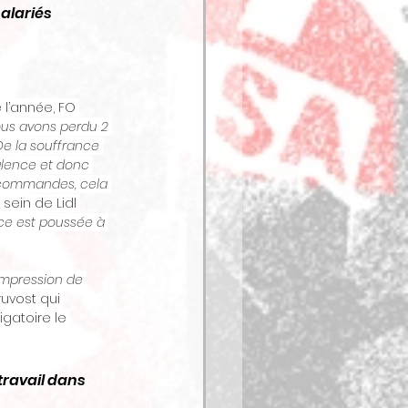
alariés 
 l’année, FO 
ous avons perdu 2 
De la souffrance 
alence et donc 
s commandes, cela 
sein de Lidl 
ce est poussée à 
impression de 
ruvost qui 
gatoire le 
ravail dans 