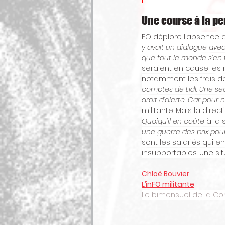
Une course à la p
FO déplore l’absence ac
y avait un dialogue avec
que tout le monde s’en 
seraient en cause les m
notamment les frais de
comptes de Lidl. Une sec
droit d’alerte. Car pour 
militante. Mais la dire
Quoiqu’il en coûte
 à la 
une guerre des prix pou
sont les salariés qui en
insupportables. Une sit
Chloé Bouvier
L’inFO militante
Le bimensuel de la Co