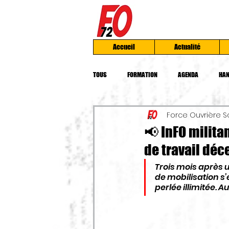
Accueil
Actualité
TOUS
FORMATION
AGENDA
HAN
Force Ouvrière S
INSTANCES UD
AFOC
MOBILIS
📢 InFO militan
de travail déc
PRESSES
CHOMAGE
TRAVAIL
Trois mois après 
de mobilisation s’
perlée illimitée. A