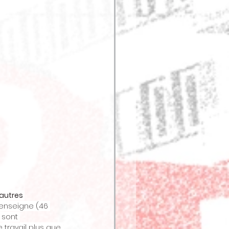
autres 
l’enseigne (46 
 sont 
travail plus que 