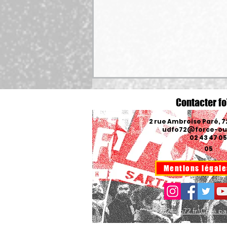
Contacter fo
2 rue Ambroise Paré, 
udfo72@force-ouv
02 43 47 05
05
Mentions légale
🔴Communiqué de presse :
Urgence incendie dans le monde
du travail
© 2024 fo72.fr. Créé p