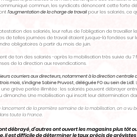
communiqué commun, les syndicats dénoncent cette forte dé
ont 
l’augmentation de la charge de travail
 pour les salariés, ce q
testation des salariés, leur refus de l’obligation de travailler
ces de telles journées de travail étaient jusque-là fondées sur le
ndre obligatoires à partir du mois de juin.
 de ton des salariés -après la mobilisation très suivie du 7 fé
ses de la direction aux revendications.  
urs courriers aux directeurs, notamment à la direction centrale 
trois mois
, s’indigne Sabine Pruvost, déléguée FO au sein de Lidl.
 
une grève perlée illimitée : les salariés peuvent débrayer entr
u dimanche. Une mobilisation qui inscrit leur détermination dan
de lancement de la première semaine de la mobilisation, on a vu
 dans toute la France. 
ont débrayé, d’autres ont ouvert les magasins plus tôt ou
e. Il est difficile de déterminer le taux précis de grévistes 