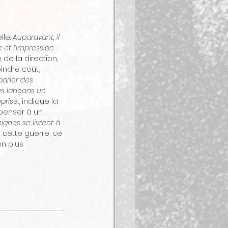
le. 
Auparavant, il 
 et l’impression 
de la direction, 
indre coût, 
arler des 
us lançons un 
prise.
, indique la 
 penser à un 
ignes se livrent à 
r cette guerre, ce 
en plus 