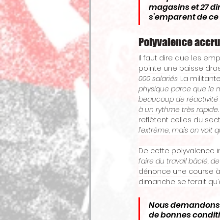
magasins et 27 dir
s’emparent de c
Polyvalence accrue
Il faut dire que les em
pointe une baisse drast
000 salariés
. La militan
physique parce que le mé
beaucoup de réactivité 
à un rythme très rapide.
reflètent celles du sect
l’extrême, mais on voit 
De cette polyvalence 
faire du travail bâclé, d
dénonce une course à la
dimanche se ferait qu
Nous demandons de
de bonnes conditio