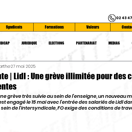
02 43 47
Syndicats
Formations
Valeurs
Conta
DICAP
JURIDIQUE
ELECTIONS
PARTENARIAT
MEDIAS
arthe
27 mai 2025
ATIONS
SYNDICATS
SERVICE PUBLIC
CONFEDERATION FO
SAN
te | Lidl : Une grève illimitée pour des
entes
une grève très suivie au sein de l’enseigne, un nouveau
est engagé le 15 mai avec l’entrée des salariés de Lidl d
u sein de l’intersyndicale, FO exige des conditions de tra