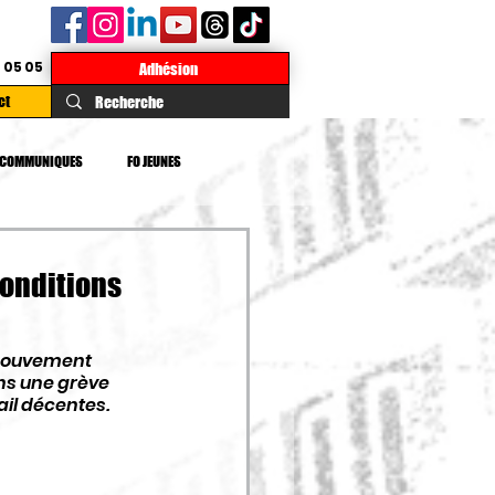
 05 05
Adhésion
ct
COMMUNIQUES
FO JEUNES
TE
DROITS
IMPOTS
 conditions
 mouvement 
ans une grève 
vail décentes.