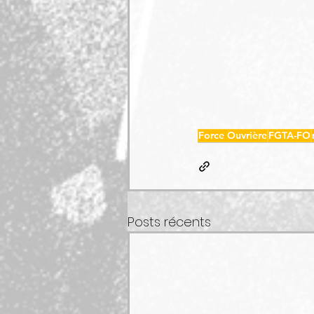
Force Ouvrière
FGTA-FO
Posts récents