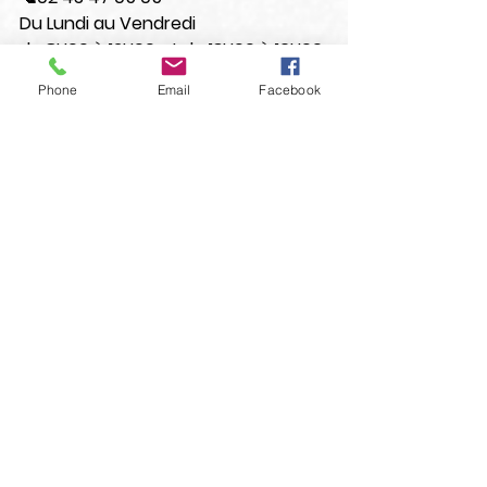
Du Lundi au Vendredi
de 8H00 à 12H00 et de 13H00 à 16H00
FO
Emploi
pouvoir d'achat
inflation
croissance
Phone
Email
Facebook
Voir tout
Posts récents