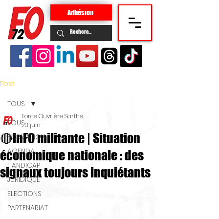
Adhésion
Post
TOUS
Force Ouvrière Sarthe
TOUS
23 juin
🔴InFO militante | Situation
FORMATION
AGENDA
économique nationale : des
HANDICAP
signaux toujours inquiétants
JURIDIQUE
ELECTIONS
PARTENARIAT