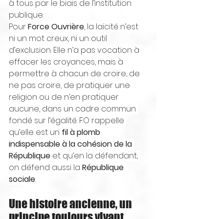
à tous par le biais de l’institution 
publique.
Pour 
Force Ouvrière
, la laïcité n’est 
ni un mot creux, ni un outil 
d’exclusion. Elle n’a pas vocation à 
effacer les croyances, mais à 
permettre à chacun de croire, de 
ne pas croire, de pratiquer une 
religion ou de n’en pratiquer 
aucune, dans un cadre commun 
fondé sur l’égalité. FO rappelle 
qu’elle est un 
fil à plomb 
indispensable à la cohésion de la 
République
 et qu’en la défendant, 
on défend aussi la 
République 
sociale
.
Une histoire ancienne, un 
principe toujours vivant