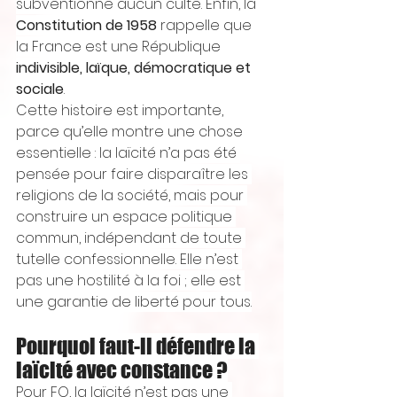
subventionne aucun culte. Enfin, la 
Constitution de 1958
 rappelle que 
la France est une République 
indivisible, laïque, démocratique et 
sociale
.
Cette histoire est importante, 
parce qu’elle montre une chose 
essentielle : la laïcité n’a pas été 
pensée pour faire disparaître les 
religions de la société, mais pour 
construire un espace politique 
commun, indépendant de toute 
tutelle confessionnelle. Elle n’est 
pas une hostilité à la foi ; elle est 
une garantie de liberté pour tous.
Pourquoi faut-il défendre la 
laïcité avec constance ?
Pour FO, la laïcité n’est pas une 