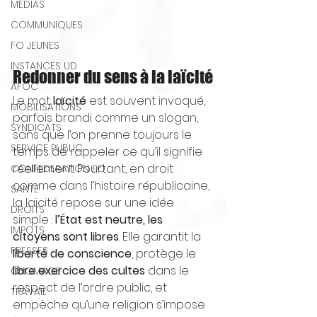
MEDIAS
COMMUNIQUES
FO JEUNES
INSTANCES UD
Redonner du sens à la laïcité
AFOC
Le mot 
laïcité
 est souvent invoqué, 
MOBILISATIONS
parfois brandi comme un slogan, 
SYNDICATS
sans que l’on prenne toujours le 
SERVICE PUBLIC
temps de rappeler ce qu’il signifie 
réellement. Pourtant, en droit 
CONFEDERATION FO
comme dans l’histoire républicaine, 
SANTE
la laïcité repose sur une idée 
DROITS
simple : 
l’État est neutre, les 
IMPOTS
citoyens sont libres
. Elle garantit la 
PRESSES
liberté de conscience
, protège le 
libre exercice des cultes
 dans le 
CHOMAGE
respect de l’ordre public, et 
TRAVAIL
empêche qu’une religion s’impose 