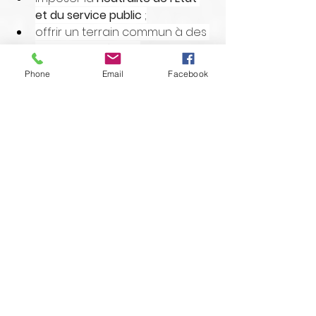
et du service public
 ;
offrir un terrain commun à des 
citoyens différents.
Phone
Email
Facebook
Un principe à défendre sans 
le dévoyer
La laïcité n’est ni un vieux mot figé, 
ni un slogan commode. C’est un 
principe vivant, construit par 
l’histoire républicaine et toujours 
indispensable dans une société 
traversée par les tensions et les 
clivages. Pour FO, elle demeure un 
repère central parce qu’elle 
protège les libertés, refuse les 
privilèges religieux dans le 
fonctionnement de l’État, empêche 
les assignations identitaires et 