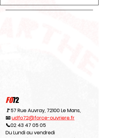
FO
72
🚩57 Rue Auvray, 72100 Le Mans,
📧 
udfo72@force-ouvriere.fr
📞02 43 47 05 05
Du Lundi au vendredi