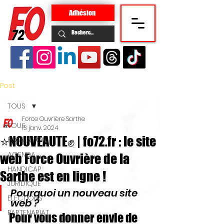
Adhésion
Post
TOUS
Force Ouvrière Sarthe
TOUS
13 janv. 2024
⭐NOUVEAUTE✊ | fo72.fr : le site
FORMATION
AGENDA
web Force Ouvrière de la
HANDICAP
Sarthe est en ligne !
JURIDIQUE
Pourquoi un nouveau site 
ELECTIONS
web ?
PARTENARIAT
Pour vous donner envie de 