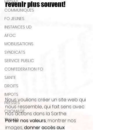
MEDIAS
revenir plus souvent!
COMMUNIQUES
FO JEUNES
INSTANCES UD
AFOC
MOBILISATIONS
SYNDICATS
SERVICE PUBLIC
CONFEDERATION FO
SANTE
DROITS
IMPOTS
Nous voulions créer un site web qui 
PRESSES
nous ressemble, qui fait sens avec 
CHOMAGE
nos actions dans la Sarthe. 
TRAVAIL
Porter nos valeurs
, montrer nos 
images, 
donner accès aux 