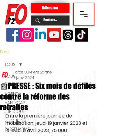
Adhésion
Post
TOUS
Force Ouvrière Sarthe
TOUS
11 janv. 2024
📰PRESSE : Six mois de défilés
FORMATION
AGENDA
contre la réforme des
HANDICAP
retraites
JURIDIQUE
Entre la première journée de 
ELECTIONS
mobilisation, jeudi 19 janvier 2023 et 
PARTENARIAT
le jeudi 6 avril 2023, 75 000 