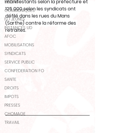
manifestants selon la préfecture et 
MEDIAS
125 000 selon les syndicats ont 
COMMUNIQUES
défilé dans les rues du Mans 
FO JEUNES
(Sarthe) contre la réforme des 
INSTANCES UD
retraites.
AFOC
MOBILISATIONS
SYNDICATS
SERVICE PUBLIC
CONFEDERATION FO
SANTE
DROITS
IMPOTS
PRESSES
CHOMAGE
TRAVAIL