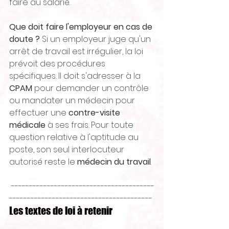
faire au salarié.
Que doit faire l'employeur en cas de 
doute ?
 Si un employeur juge qu'un 
arrêt de travail est irrégulier, la loi 
prévoit des procédures 
spécifiques. Il doit s'adresser à la 
CPAM
 pour demander un contrôle 
ou mandater un médecin pour 
effectuer une 
contre-visite 
médicale
 à ses frais. Pour toute 
question relative à l'aptitude au 
poste, son seul interlocuteur 
autorisé reste le 
médecin du travail
.
 ----------------------------------------
----------------------------------------
Les textes de loi à retenir