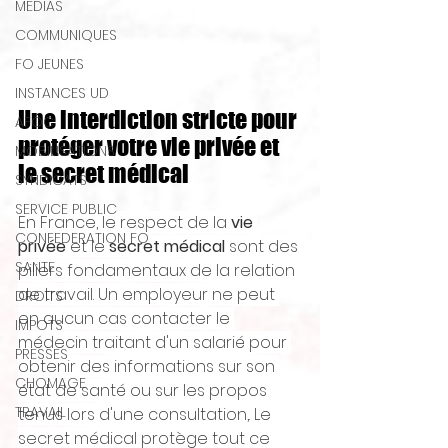
MEDIAS
COMMUNIQUES
FO JEUNES
INSTANCES UD
Une interdiction stricte pour 
AFOC
protéger votre vie privée et 
MOBILISATIONS
le secret médical
SYNDICATS
SERVICE PUBLIC
En France, le respect de la 
vie 
CONFEDERATION FO
privée
 et le 
secret médical
 sont des 
SANTE
piliers fondamentaux de la relation 
de travail. Un employeur ne peut 
DROITS
en aucun cas contacter le 
IMPOTS
médecin traitant d'un salarié pour 
PRESSES
obtenir des informations sur son 
CHOMAGE
état de santé ou sur les propos 
TRAVAIL
tenus lors d'une consultation,. Le 
secret médical protège tout ce 