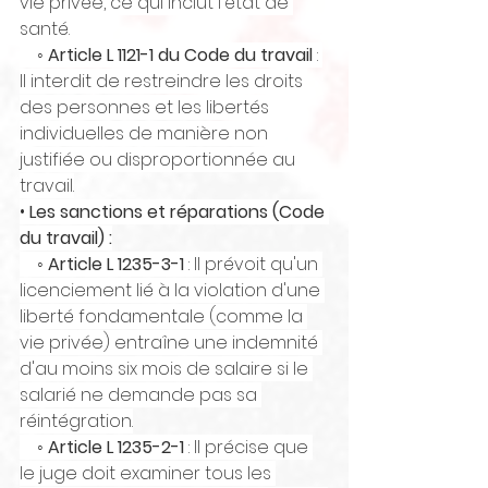
vie privée, ce qui inclut l'état de 
santé.
    ◦ 
Article L 1121-1 du Code du travail
 : 
Il interdit de restreindre les droits 
des personnes et les libertés 
individuelles de manière non 
justifiée ou disproportionnée au 
travail.
• 
Les sanctions et réparations (Code 
du travail) :
    ◦ 
Article L 1235-3-1
 : Il prévoit qu'un 
licenciement lié à la violation d'une 
liberté fondamentale (comme la 
vie privée) entraîne une indemnité 
d'au moins six mois de salaire si le 
salarié ne demande pas sa 
réintégration.
    ◦ 
Article L 1235-2-1
 : Il précise que 
le juge doit examiner tous les 