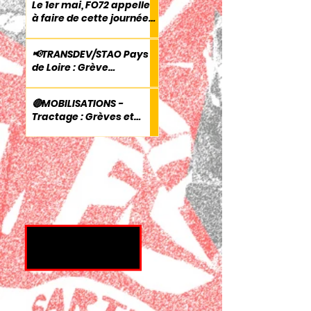
Le 1er mai, FO72 appelle
à faire de cette journée
un temps fort de
mobilisation pour les
📢TRANSDEV/STAO Pays
droits des travailleurs.
de Loire : Grève
reconductible : les
salariés à bout face au
🔴MOBILISATIONS -
refus de la direction
Tractage : Grèves et
Manifestations le 2
Octobre 2025 dans la
Sarthe