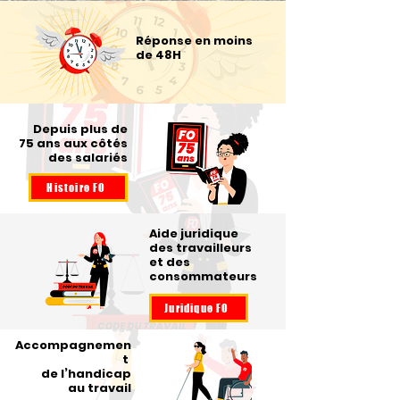
Réponse en moins
de 48H
Depuis plus de
75 ans aux côtés
des salariés
Histoire FO
Aide juridique
des travailleurs
et des
consommateurs
Juridique FO
Accompagnemen
t
de l’handicap
au travail