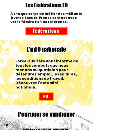
Les Fédérations FO
A chaque corps de métier des militants
à votre écoute. Prenez contact avec
votre fédération de référence.
Fédérations
L'inFO nationale
Force Ouvrière vous informe de
tous les combats que nous
menons au quotidien pour
défendre l'emploi, les salaires,
les conditions de travail.
Découvrez l'actualité
nationale.
FO
Pourquoi se syndiquer