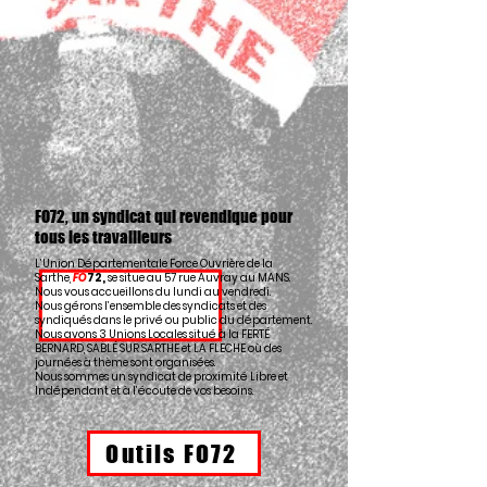
FO72, un syndicat qui revendique pour
tous les travailleurs
L’Union Départementale Force Ouvrière de la
Sarthe,
FO
72,
se situe au 57 rue Auvray au MANS.
Nous vous accueillons du lundi au vendredi.
Nous gérons l’ensemble des syndicats et des
syndiqués dans le privé ou public du département.
Nous avons 3 Unions Locales situé à la FERTÉ
BERNARD, SABLÉ SUR SARTHE et LA FLECHE où des
journées à thème sont organisées.
Nous sommes un syndicat de proximité Libre et
Indépendant et à l’écoute de vos besoins.
Outils FO72