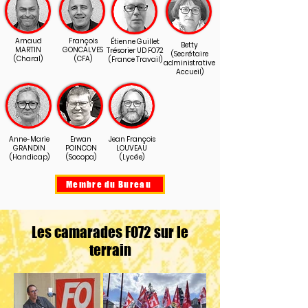
Arnaud
François
Étienne Guillet
Betty
MARTIN
GONCALVES
Trésorier UD FO72
(Secrétaire
(Charal)
(CFA)
(France Travail)
administrative
Accueil)
Anne-Marie
Erwan
Jean François
GRANDIN
POINCON
LOUVEAU
(Handicap)
(Socopa)
(Lycée)
Membre du Bureau
Les camarades FO72 sur le
terrain