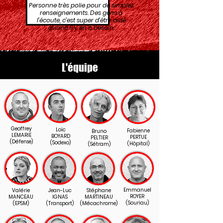
Personne très polie pour de simples
renseignements. Des gens à
l’écoute, c’est super d’être aidé
quand il y en a besoin.
L'équipe
Geoffrey
Loïc
Fabienne
Bruno
LEMARIE
BOYARD
PERTUE
PELTIER
(Défense)
(Sodexo)
(Hôpital)
(Sétram)
Emmanuel
Valérie
Jean-Luc
Stéphane
ROYER
MANCEAU
IGNAS
MARTINEAU
(Souriau)
(EPSM)
(Transport)
(Mécachrome)