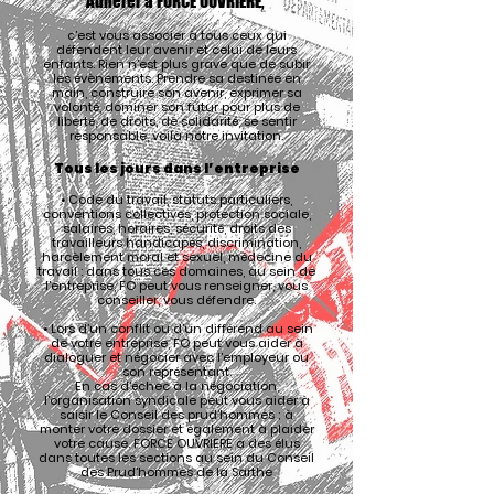
Adhérer à FORCE OUVRIERE,
c’est vous associer à tous ceux qui
défendent leur avenir et celui de leurs
enfants. Rien n’est plus grave que de subir
les évènements. Prendre sa destinée en
main, construire son avenir, exprimer sa
volonté, dominer so
n futur pour plus de
liberté, de droits, de solidarité, se sentir
responsable, voilà notre invitation.
Tous les jours dans l’entreprise
• Code du travail, statuts particuliers,
conventions collectives, protection sociale,
salaires, horaires, sécurité, droits des
travailleurs handicapés, discrimination,
harcèlement moral et sexuel, médecine du
travail : dans tous ces domaines, au sein de
l’entreprise, FO peut vous renseigner, vous
conseiller, vous défendre.
• Lors d’un conflit ou d’un différend au sein
de votre entreprise, FO peut vous aider à
dialoguer et négocier avec l’employeur ou
son représentant.
En cas d’échec à la négociation,
l’organisation syndicale peut vous aider à
saisir le Conseil des prud’hommes ; à
monter votre dossier et également à plaider
votre cause. FORCE OUVRIERE a des élus
dans toutes les sections au sein du Conseil
des Prud’hommes de la Sarthe