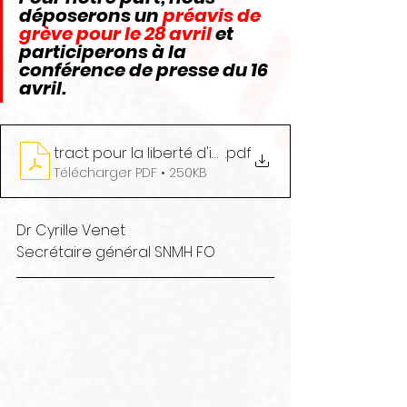
déposerons un 
préavis de 
grève pour le 28 avril
 et 
participerons à la 
conférence de presse du 16 
avril.
tract pour la liberté d'installation (1)
.pdf
Télécharger PDF • 250KB
Dr Cyrille Venet
Secrétaire général SNMH FO