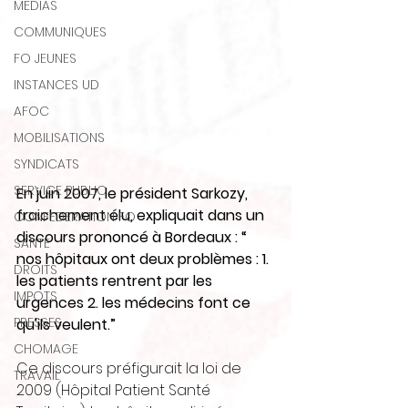
MEDIAS
COMMUNIQUES
FO JEUNES
INSTANCES UD
AFOC
MOBILISATIONS
SYNDICATS
SERVICE PUBLIC
En juin 2007, le président Sarkozy, 
fraichement élu, expliquait dans un 
CONFEDERATION FO
discours prononcé à Bordeaux : “ 
SANTE
nos hôpitaux ont deux problèmes : 1. 
DROITS
les patients rentrent par les 
IMPOTS
urgences 2. les médecins font ce 
PRESSES
qu'ils veulent.”
CHOMAGE
Ce discours préfigurait la loi de 
TRAVAIL
2009 (Hôpital Patient Santé 