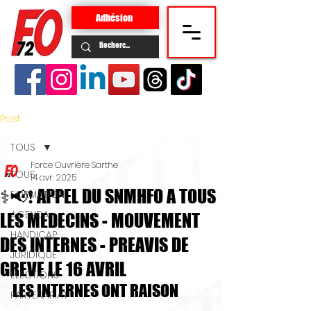
Adhésion
Post
TOUS
Force Ouvrière Sarthe
TOUS
14 avr. 2025
⚕📢❗ APPEL DU SNMHFO A TOUS
FORMATION
AGENDA
LES MEDECINS - MOUVEMENT
HANDICAP
DES INTERNES - PREAVIS DE
JURIDIQUE
GREVE LE 16 AVRIL
ELECTIONS
LES INTERNES ONT RAISON
PARTENARIAT