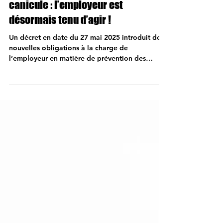
21 juin
5 min de lecture
🌡️Fortes chaleurs ou épisode de
canicule : l’employeur est
désormais tenu d’agir !
Un décret en date du 27 mai 2025 introduit de
nouvelles obligations à la charge de
l’employeur en matière de prévention des
risques de fortes chaleurs (décret n° 2025-482 du
27 mai 2025 relatif à la protection des
travailleurs contre les risques liés à la chaleur).
Ces nouvelles dispositions, qui imposent des
mesures concrètes et renforcent très nettement
les obligations de l’employeur en matière de
prévention du risque chaleur, sont entrées en
vigueur le 1er juillet 2025. Un