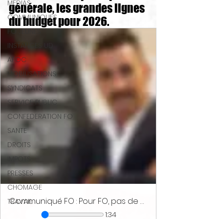
MEDIAS
générale, les grandes lignes 
COMMUNIQUES
du budget pour 2026.
FO JEUNES
INSTANCES UD
AFOC
MOBILISATIONS
SYNDICATS
SERVICE PUBLIC
CONFEDERATION FO
SANTE
DROITS
IMPOTS
PRESSES
CHOMAGE
Communiqué FO : Pour FO, pas de suspension, des revendications !
TRAVAIL
1:34