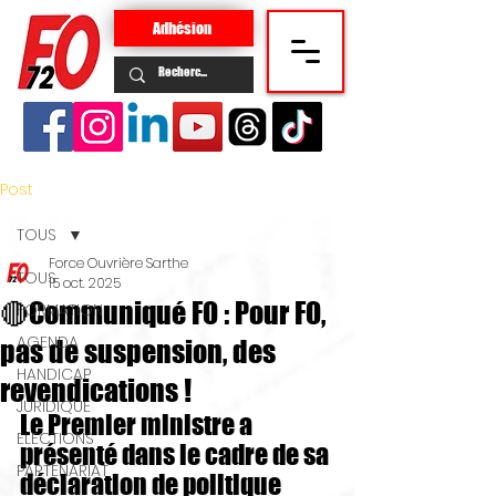
Adhésion
Post
TOUS
Force Ouvrière Sarthe
TOUS
15 oct. 2025
🔴Communiqué FO : Pour FO,
FORMATION
AGENDA
pas de suspension, des
HANDICAP
revendications !
JURIDIQUE
Le Premier ministre a 
ELECTIONS
présenté dans le cadre de sa 
PARTENARIAT
déclaration de politique 