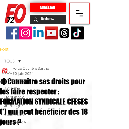
Adhésion
Post
TOUS
Force Ouvrière Sarthe
TOUS
20 juin 2024
🔴Connaître ses droits pour
FORMATION
AGENDA
les faire respecter :
HANDICAP
FORMATION SYNDICALE CFESES
JURIDIQUE
(*) qui peut bénéficier des 18
ELECTIONS
jours ?
PARTENARIAT