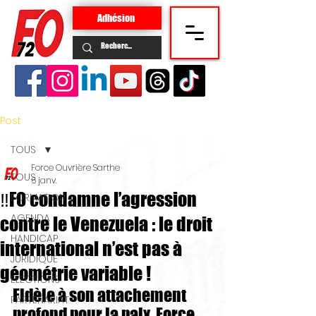
Adhésion
Post
TOUS
Force Ouvrière Sarthe
TOUS
6 janv.
‼️FO condamne l’agression
FORMATION
AGENDA
contre le Venezuela : le droit
HANDICAP
international n’est pas à
JURIDIQUE
géométrie variable !
ELECTIONS
Fidèle à son attachement 
PARTENARIAT
profond pour la paix, Force 