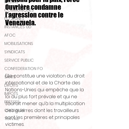
MEDIAS
Ouvrière condamne 
COMMUNIQUES
l’agression contre le 
FO JEUNES
Venezuela. 
INSTANCES UD
AFOC
MOBILISATIONS
SYNDICATS
SERVICE PUBLIC
CONFEDERATION FO
Elle constitue une violation du droit 
SANTE
international et de la Charte des 
DROITS
Nations-Unies qui empêche que la 
IMPOTS
loi du plus fort prévale et qui ne 
PRESSES
saurait mener qu’à la multiplication 
des guerres dont les travailleurs 
CHOMAGE
sont les premières et principales 
TRAVAIL
victimes. 