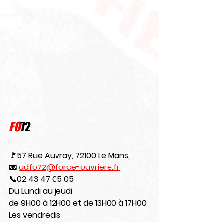
FO
72
🚩57 Rue Auvray, 72100 Le Mans,
📧 
udfo72@force-ouvriere.fr
📞02 43 47 05 05
Du Lundi au jeudi
de 9H00 à 12H00 et de 13H00 à 17H00
Les vendredis