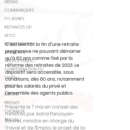
MEDIAS
COMMUNIQUES
FO JEUNES
INSTANCES UD
AFOC
C’est bientôt la fin d’une retraite 
MOBILISATIONS
progressive ne pouvant démarrer 
SYNDICATS
qu’à 62 ans comme fixé par la 
SERVICE PUBLIC
réforme des retraites de 2023. Le 
CONFEDERATION FO
dispositif sera accessible, sous 
SANTE
conditions, dès 60 ans, notamment 
pour les salariés du privé et 
DROITS
l’ensemble des agents publics.
IMPOTS
PRESSES
Présenté le 7 mai en conseil des 
CHOMAGE
ministres par Astrid Panosyan-
TRAVAIL
Bouvet, ministre en charge du 
Travail et de l’Emploi, le projet de loi 