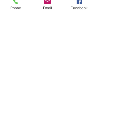
Phone
Email
Facebook
FO
72
🚩57 Rue Auvray, 72100 Le Mans,
📧 
udfo72@force-ouvriere.fr
📞02 43 47 05 05
Du Lundi au jeudi