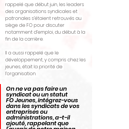
rappelé que début juin, les leaders 
des organisations syndicales et 
patronales s’étaient retrouvés au 
siège de FO pour discuter 
notamment d’emploi, du début à la 
fin de la carrière.
Il a aussi rappelé que le 
développement, y compris chez les 
jeunes, était la priorité de 
l’organisation. 
On ne va pas faire un 
syndicat ou un statut 
FO Jeunes, intégrez-vous 
dans les syndicats de vos 
entreprises ou 
administrations, a-t-il 
ajouté, rappelant que 