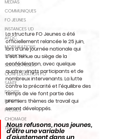
MEDIAS
COMMUNIQUES
FO JEUNES
INSTANCES UD
La structure FO Jeunes a été 
AFOC
officiellement relancée le 25 juin, 
MOBILISATIONS
lors d’une journée nationale qui 
SYNDICATS
s’est tenue au siège de la 
confédération, avec quelque 
SERVICE PUBLIC
quatre-vingts participants et de 
CONFEDERATION FO
nombreux intervenants. La lutte 
SANTE
contre la précarité et l’équilibre des 
DROITS
temps de vie font partie des 
premiers thèmes de travail qui 
IMPOTS
seront développés.
PRESSES
CHOMAGE
Nous refusons, nous jeunes, 
TRAVAIL
d’être une variable 
d’ajustement dans un 