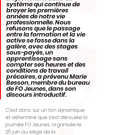
système qui continue de 
broyer les premières 
années de notre vie 
professionnelle. Nous 
refusons que le passage 
entre la formation et la vie 
active se fasse dans la 
galère, avec des stages 
sous-payés, un 
apprentissage sans 
compter ses heures et des 
conditions de travail 
précaires, a prévenu Marie 
Besson, membre du bureau 
de FO Jeunes, dans son 
discours introductif.
C’est donc sur un ton dynamique 
et déterminé que s’est déroulée la 
journée FO Jeunes, organisée le 
25 juin au siège de la 