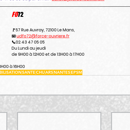
FO
72
🚩57 Rue Auvray, 72100 Le Mans,
📧 
udfo72@force-ouvriere.fr
📞02 43 47 05 05
Du Lundi au jeudi
de 9H00 à 12H00 et de 13H00 à 17H00
3H00 à 16H00
ILISATION
SANTE
CHU
ARS
NANTES
EPSM