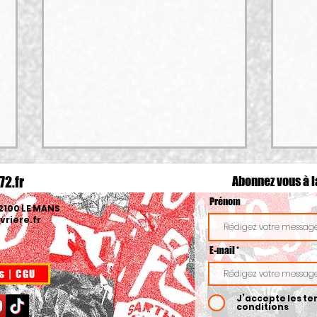
72.fr
Abonnez vous
à l
Prénom
72100 LE MANS
riere.fr
E-mail
s | CGU
📢📢AFFICHE & COMMUNIQUÉ FO
🌡️Fo
J’accepte les te
– FONCTION PUBLIQUE : TOUTES ET
canic
conditions
TOUS EN GRÈVE LE 29 SEPTEMBRE !