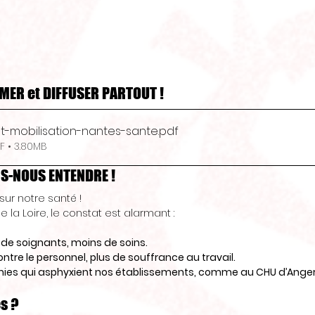
MER et DIFFUSER PARTOUT ! 
pt-mobilisation-nantes-sante
.pdf
F • 3.80MB
S-NOUS ENTENDRE !
ur notre santé !
 la Loire, le constat est alarmant :
s de soignants, moins de soins.
ntre le personnel, plus de souffrance au travail.
ies qui asphyxient nos établissements, comme au CHU d’Angers
s ?