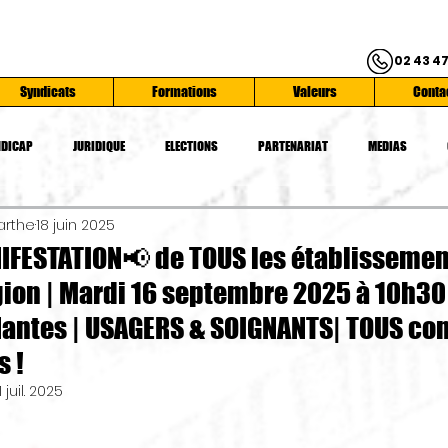
02 43 47
Syndicats
Formations
Valeurs
Conta
DICAP
JURIDIQUE
ELECTIONS
PARTENARIAT
MEDIAS
arthe
18 juin 2025
ATIONS
SYNDICATS
SERVICE PUBLIC
CONFEDERATION FO
SAN
FESTATION📢 de TOUS les établissemen
gion | Mardi 16 septembre 2025 à 10h30
 Nantes | USAGERS & SOIGNANTS| TOUS co
s !
1 juil. 2025