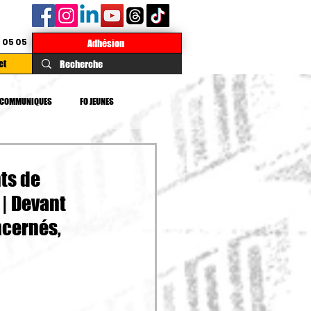
 05 05
Adhésion
ct
COMMUNIQUES
FO JEUNES
TE
DROITS
IMPOTS
ts de
 | Devant
ncernés,