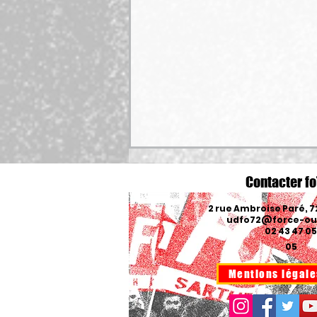
Contacter fo
2 rue Ambroise Paré, 
udfo72@force-ouv
02 43 47 05
05
Mentions légale
🎬Services publics en danger :
FO dénonce l’austérité et défend