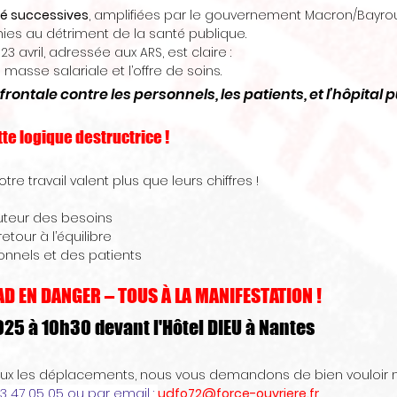
ité successives
, amplifiées par le gouvernement Macron/Bayrou
ies au détriment de la santé publique.
23 avril, adressée aux ARS, est claire :
 masse salariale et l’offre de soins. 
rontale contre les personnels, les patients, et l’hôpital pu
te logique destructrice !
tre travail valent plus que leurs chiffres !
uteur des besoins
etour à l’équilibre
onnels et des patients
AD EN DANGER – TOUS À LA MANIFESTATION !
25 à 10h30 devant l'Hôtel DIEU à Nantes
ieux les déplacements, nous vous demandons de bien vouloir 
3 47 05 05
 ou par email : 
udfo72@force-ouvriere.fr