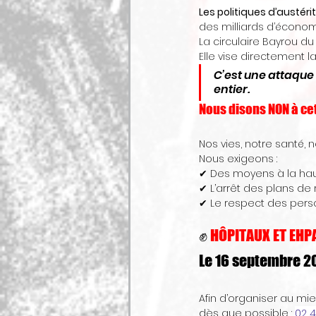
Les politiques d’austér
des milliards d’économ
La circulaire Bayrou du 
Elle vise directement la
C’est une attaque f
entier.
Nous disons NON à cet
Nos vies, notre santé, no
Nous exigeons :
✔ Des moyens à la ha
✔ L’arrêt des plans de r
✔ Le respect des pers
✊
 HÔPITAUX ET EHP
Le 16 septembre 20
Afin d’organiser au m
dès que possible : 
02 4