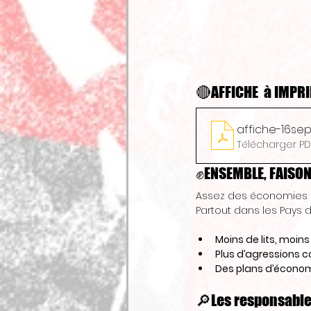
🔴AFFICHE  à IMPRI
affiche-16se
Télécharger PD
✊ENSEMBLE, FAISON
Assez des économies s
Partout dans les Pays de
Moins de lits, moin
Plus d’agressions co
Des plans d’économ
🔎Les responsable