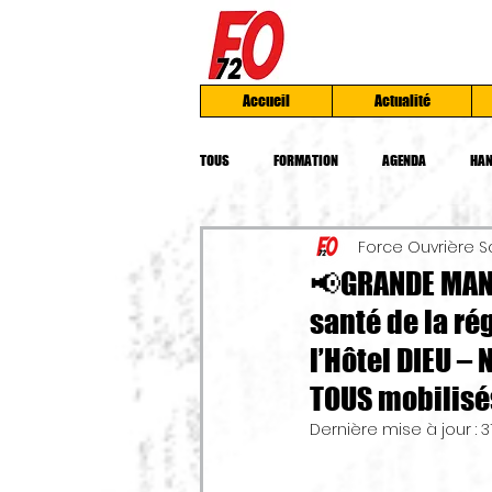
Accueil
Actualité
TOUS
FORMATION
AGENDA
HAN
Force Ouvrière S
INSTANCES UD
AFOC
MOBILIS
📢GRANDE MANI
santé de la ré
PRESSES
CHOMAGE
TRAVAIL
l’Hôtel DIEU –
TOUS mobilisé
Dernière mise à jour :
3