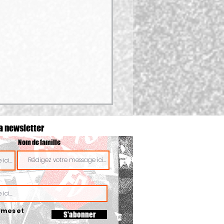
a newsletter
Nom de famille
rtes chaleurs ou épisode de
rmes et
S'abonner
ule : l’employeur est